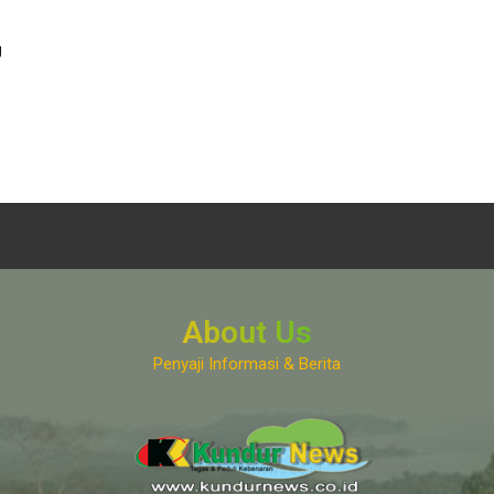
g
About Us
Penyaji Informasi & Berita
www.kundurnews.co.id