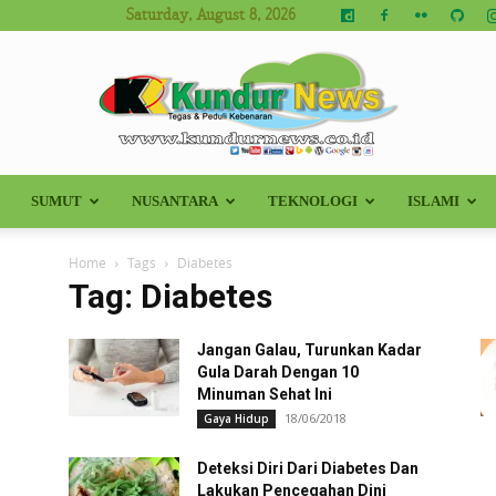
Saturday, August 8, 2026
SUMUT
NUSANTARA
TEKNOLOGI
ISLAMI
Kundur
Home
Tags
Diabetes
Tag: Diabetes
Jangan Galau, Turunkan Kadar
News
Gula Darah Dengan 10
Minuman Sehat Ini
18/06/2018
Gaya Hidup
Deteksi Diri Dari Diabetes Dan
Lakukan Pencegahan Dini