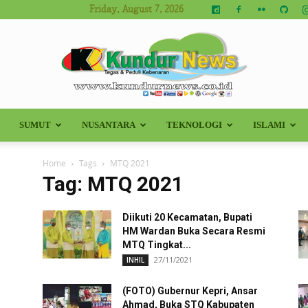
Friday, August 7, 2026
SUMUT
NUSANTARA
TEKNOLOGI
ISLAMI
Kundur
Home
Tags
MTQ 2021
Tag: MTQ 2021
Diikuti 20 Kecamatan, Bupati
News
HM Wardan Buka Secara Resmi
MTQ Tingkat...
27/11/2021
INHIL
(FOTO) Gubernur Kepri, Ansar
Ahmad, Buka STQ Kabupaten