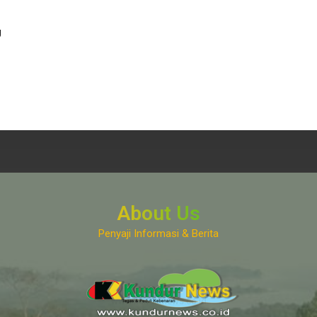
g
About Us
Penyaji Informasi & Berita
www.kundurnews.co.id