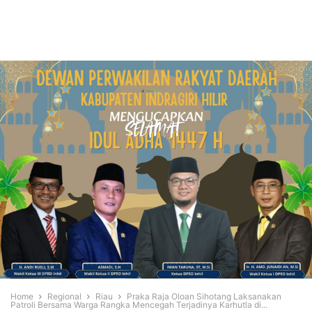
Home
Regional
Riau
Praka Raja Oloan Sihotang Laksanakan
Patroli Bersama Warga Rangka Mencegah Terjadinya Karhutla di...