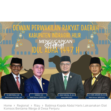
Home
Regional
Riau
Babinsa Kopda Abdul Haris Laksanakan Giat
Komsos Bersama Warga di Desa Penjuru