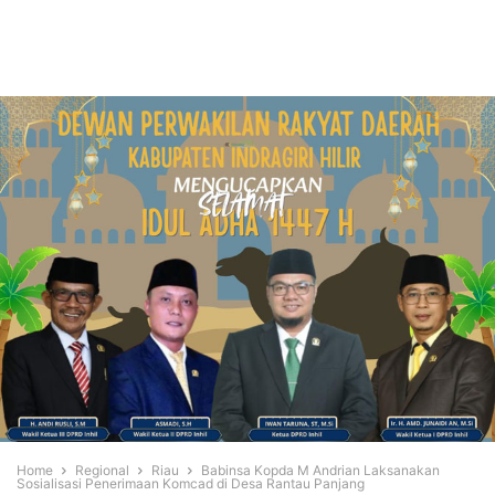
Home
Regional
Riau
Babinsa Kopda M Andrian Laksanakan
Sosialisasi Penerimaan Komcad di Desa Rantau Panjang