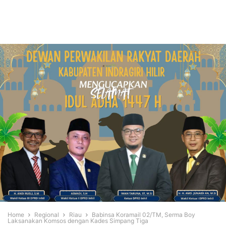
Home
Regional
Riau
Babinsa Koramail 02/TM, Serma Boy
Laksanakan Komsos dengan Kades Simpang Tiga