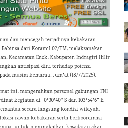
nan dan mencegah terjadinya kebakaran
, Babinsa dari Koramil 02/TM, melaksanakan
han, Kecamatan Enok, Kabupaten Indragiri Hilir
 langkah antisipasi dini terhadap potensi
ada musim kemarau. Jum’at (18/7/2025).
Jumat ini, mengerahkan personel gabungan TNI
inat kegiatan di -0°30’40” S dan 103°54’6″ E.
memantau secara langsung kondisi wilayah,
okasi rawan kebakaran serta berkoordinasi
tempat untuk meningkatkan kesadaran akan