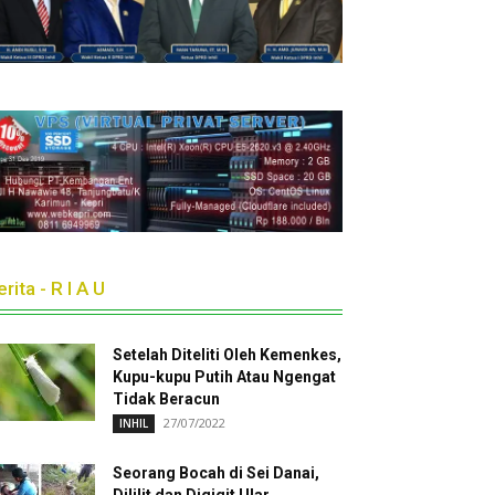
rita - R I A U
Setelah Diteliti Oleh Kemenkes,
Kupu-kupu Putih Atau Ngengat
Tidak Beracun
27/07/2022
INHIL
Seorang Bocah di Sei Danai,