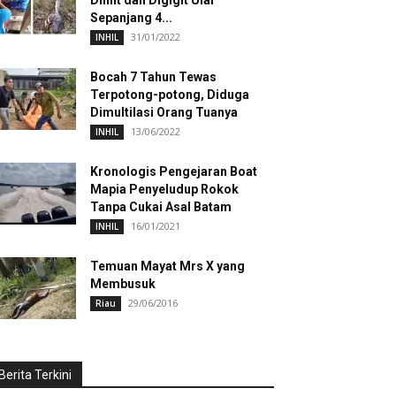
Dililit dan Digigit Ular
Sepanjang 4...
31/01/2022
INHIL
Bocah 7 Tahun Tewas
Terpotong-potong, Diduga
Dimultilasi Orang Tuanya
13/06/2022
INHIL
Kronologis Pengejaran Boat
Mapia Penyeludup Rokok
Tanpa Cukai Asal Batam
16/01/2021
INHIL
Temuan Mayat Mrs X yang
Membusuk
29/06/2016
Riau
Berita Terkini