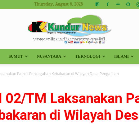
Thursday, August 6, 2026
SUMUT
NUSANTARA
TEKNOLOGI
ISLAMI
Kundur
ksanakan Patroli Pencegahan Kebakaran di Wilayah Desa Pengalihan
l 02/TM Laksanakan Pa
News
akaran di Wilayah Des