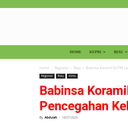
HOME
KEPRI
RIAU
Home
Regional
Riau
Babinsa Koramil 02/TM La
Regional
Riau
INHIL
Babinsa Korami
Pencegahan Keb
By
Abdulah
-
18/07/2025