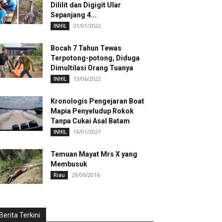
Dililit dan Digigit Ular
Sepanjang 4...
31/01/2022
INHIL
Bocah 7 Tahun Tewas
Terpotong-potong, Diduga
Dimultilasi Orang Tuanya
13/06/2022
INHIL
Kronologis Pengejaran Boat
Mapia Penyeludup Rokok
Tanpa Cukai Asal Batam
16/01/2021
INHIL
Temuan Mayat Mrs X yang
Membusuk
29/06/2016
Riau
Berita Terkini