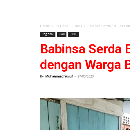
Home
Regional
Riau
Babinsa Serda Edili Zal
Regional
Riau
INHIL
Babinsa Serda 
dengan Warga 
By
Muhammad Yusuf
-
27/03/2023