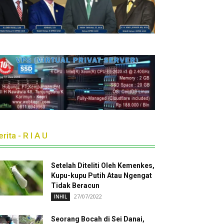
rita - R I A U
Setelah Diteliti Oleh Kemenkes,
Kupu-kupu Putih Atau Ngengat
Tidak Beracun
27/07/2022
INHIL
Seorang Bocah di Sei Danai,