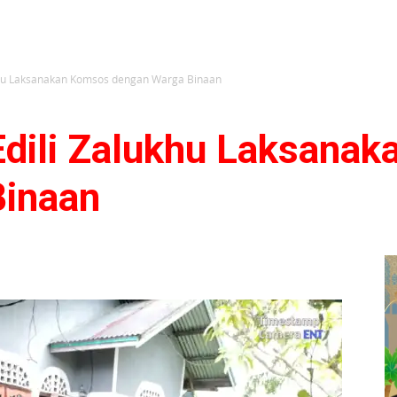
ukhu Laksanakan Komsos dengan Warga Binaan
Edili Zalukhu Laksana
Binaan