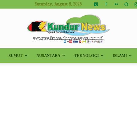
Saturday, August 8, 2026
SUMUT
NUSANTARA
TEKNOLOGI
ISLAMI
Kundur
News