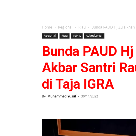
Home
Regional
Riau
Bunda PAUD Hj Zulaikhah H
Regional
Riau
INHIL
Advedtorial
Bunda PAUD Hj 
Akbar Santri Ra
di Taja IGRA
By
Muhammad Yusuf
-
30/11/2022