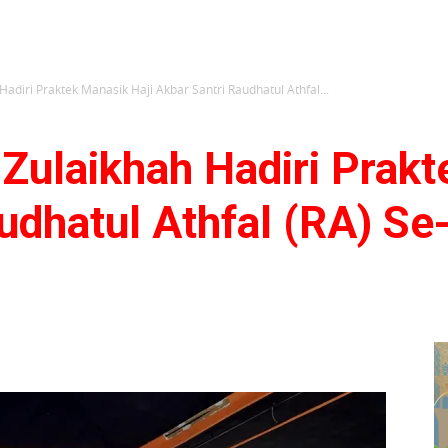
adiri Praktek Manasik Haji Akbar Santri Raudhatul Athfal...
Zulaikhah Hadiri Prakt
udhatul Athfal (RA) Se-