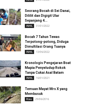
Seorang Bocah di Sei Danai,
Dililit dan Digigit Ular
Sepanjang 4...
31/01/2022
INHIL
Bocah 7 Tahun Tewas
Terpotong-potong, Diduga
Dimultilasi Orang Tuanya
13/06/2022
INHIL
Kronologis Pengejaran Boat
Mapia Penyeludup Rokok
Tanpa Cukai Asal Batam
16/01/2021
INHIL
Temuan Mayat Mrs X yang
Membusuk
29/06/2016
Riau