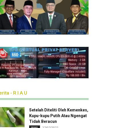
rita - R I A U
Setelah Diteliti Oleh Kemenkes,
Kupu-kupu Putih Atau Ngengat
Tidak Beracun
27/07/2022
INHIL