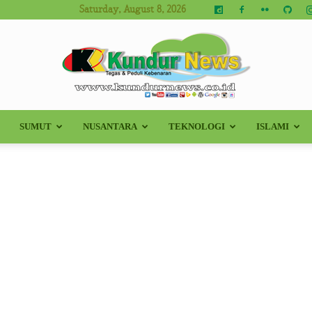
Saturday, August 8, 2026
SUMUT
NUSANTARA
TEKNOLOGI
ISLAMI
Kundur
News