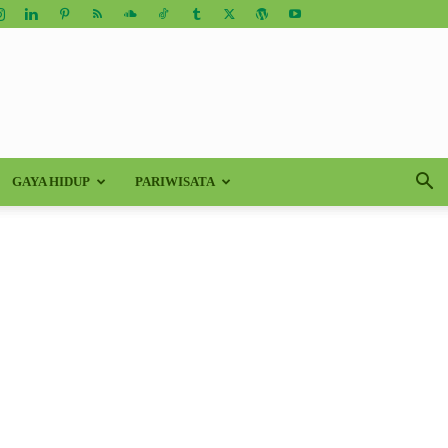
GAYA HIDUP
PARIWISATA