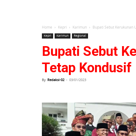
Home
Kepri
Karimun
Bupati Sebut Kerukunan 
Kepri
Karimun
Regional
Bupati Sebut K
Tetap Kondusif
By
Redaksi-02
-
03/01/2023