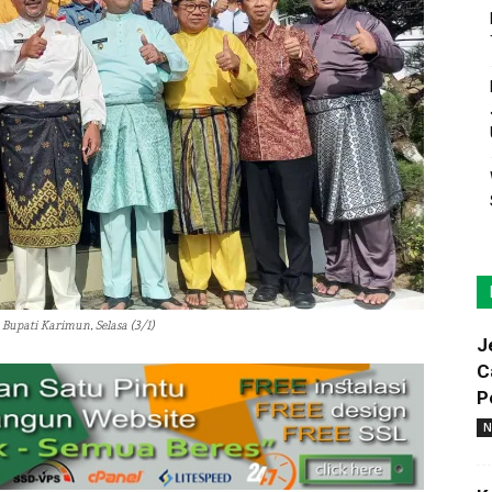
upati Karimun, Selasa (3/1)
J
C
P
N