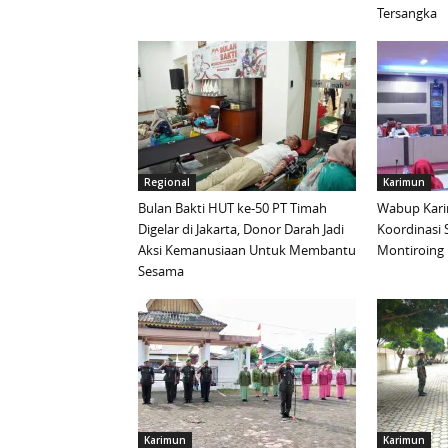
Tersangka
Regional
Karimun
Bulan Bakti HUT ke-50 PT Timah
Wabup Kari
Digelar di Jakarta, Donor Darah Jadi
Koordinasi 
Aksi Kemanusiaan Untuk Membantu
Montiroing 
Sesama
Karimun
Karimun