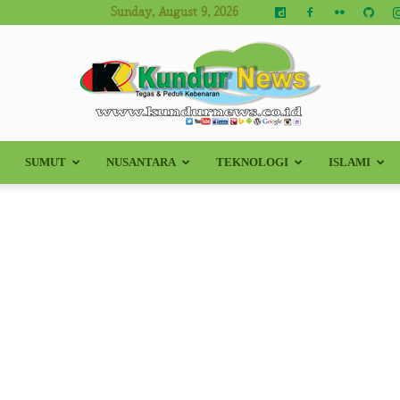
Sunday, August 9, 2026
SUMUT
NUSANTARA
TEKNOLOGI
ISLAMI
Kundur
News