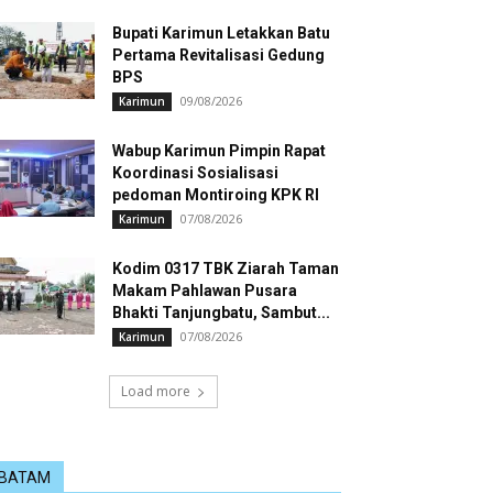
Bupati Karimun Letakkan Batu
Pertama Revitalisasi Gedung
BPS
09/08/2026
Karimun
Wabup Karimun Pimpin Rapat
Koordinasi Sosialisasi
pedoman Montiroing KPK RI
07/08/2026
Karimun
Kodim 0317 TBK Ziarah Taman
Makam Pahlawan Pusara
Bhakti Tanjungbatu, Sambut...
07/08/2026
Karimun
Load more
BATAM