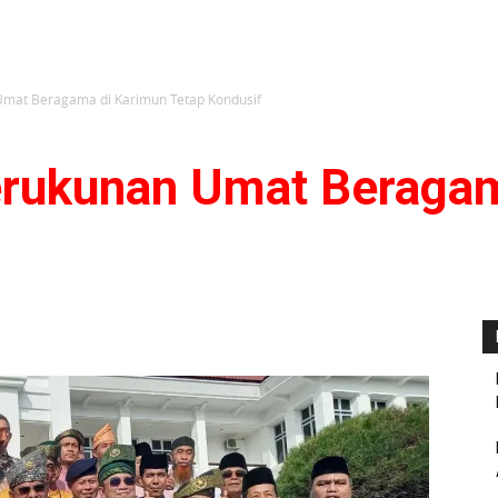
Umat Beragama di Karimun Tetap Kondusif
erukunan Umat Beraga