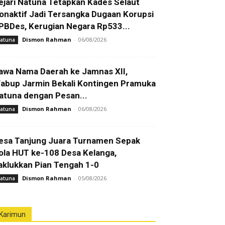
ejari Natuna Tetapkan Kades Selaut
onaktif Jadi Tersangka Dugaan Korupsi
PBDes, Kerugian Negara Rp533...
Dismon Rahman
-
06/08/2026
atuna
awa Nama Daerah ke Jamnas XII,
abup Jarmin Bekali Kontingen Pramuka
atuna dengan Pesan...
Dismon Rahman
-
06/08/2026
atuna
esa Tanjung Juara Turnamen Sepak
ola HUT ke-108 Desa Kelanga,
aklukkan Pian Tengah 1-0
Dismon Rahman
-
05/08/2026
atuna
Karimun