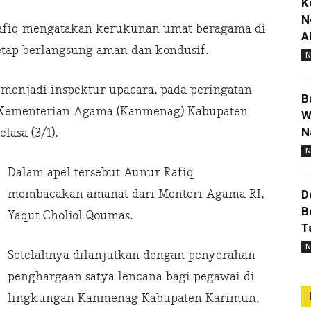
K
N
fiq mengatakan kerukunan umat beragama di
A
etap berlangsung aman dan kondusif.
N
 menjadi inspektur upacara, pada peringatan
B
r Kementerian Agama (Kanmenag) Kabupaten
W
N
lasa (3/1).
N
Dalam apel tersebut Aunur Rafiq
membacakan amanat dari Menteri Agama RI,
D
B
Yaqut Choliol Qoumas.
T
N
Setelahnya dilanjutkan dengan penyerahan
penghargaan satya lencana bagi pegawai di
lingkungan Kanmenag Kabupaten Karimun,