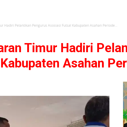
r Hadiri Pelantikan Pengurus Asosiasi Futsal Kabupaten Asahan Periode...
aran Timur Hadiri Pela
l Kabupaten Asahan Pe