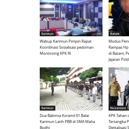
Karimun
Batam
Wabup Karimun Pimpin Rapat
Modus Penu
Koordinasi Sosialisasi pedoman
Rampas Hp
Montiroing KPK RI
di Batam, P
Jajaran Pold
Karimun
Nusantara
Dua Babinsa Koramil 01 Balai
KPK Tahan d
Karimun Latih PBB di SMA Maha
Tersangka 
Bodhi
Digitalisas