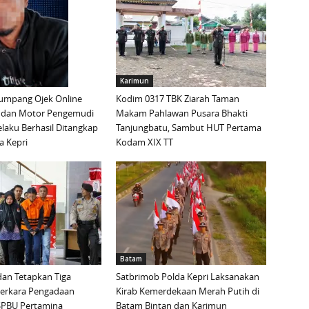
Karimun
mpang Ojek Online
Kodim 0317 TBK Ziarah Taman
 dan Motor Pengemudi
Makam Pahlawan Pusara Bhakti
elaku Berhasil Ditangkap
Tanjungbatu, Sambut HUT Pertama
a Kepri
Kodam XIX TT
Batam
an Tetapkan Tiga
Satbrimob Polda Kepri Laksanakan
Perkara Pengadaan
Kirab Kemerdekaan Merah Putih di
i SPBU Pertamina
Batam Bintan dan Karimun