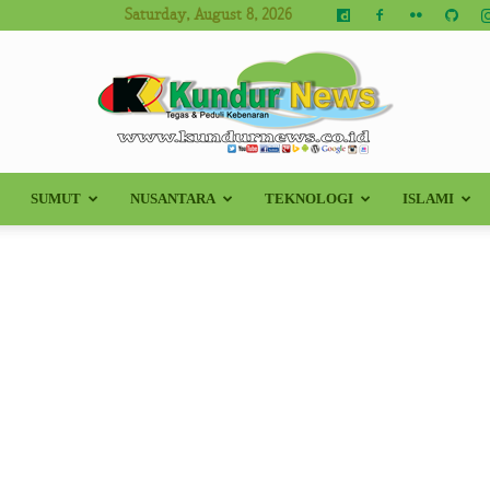
Saturday, August 8, 2026
SUMUT
NUSANTARA
TEKNOLOGI
ISLAMI
Kundur
News