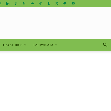
GAYA HIDUP
PARIWISATA