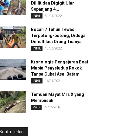
Dililit dan Digigit Ular
Sepanjang 4...
31/01/2022
INHIL
Bocah 7 Tahun Tewas
Terpotong-potong, Diduga
Dimultilasi Orang Tuanya
13/06/2022
INHIL
Kronologis Pengejaran Boat
Mapia Penyeludup Rokok
Tanpa Cukai Asal Batam
16/01/2021
INHIL
Temuan Mayat Mrs X yang
Membusuk
29/06/2016
Riau
Berita Terkini