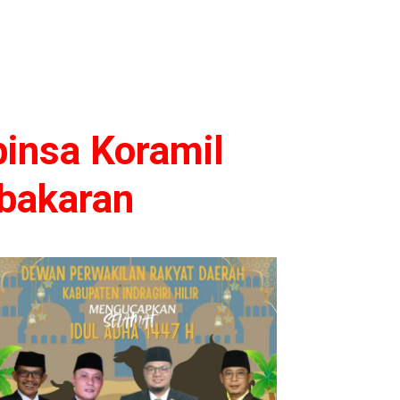
binsa Koramil
ebakaran