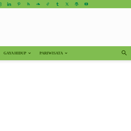
GAYA HIDUP
PARIWISATA