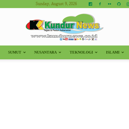
Sunday, August 9, 2026
SUMUT
NUSANTARA
TEKNOLOGI
ISLAMI
Kundur
News