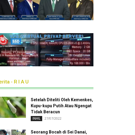
rita - R I A U
Setelah Diteliti Oleh Kemenkes,
Kupu-kupu Putih Atau Ngengat
Tidak Beracun
27/07/2022
INHIL
Seorang Bocah di Sei Danai,