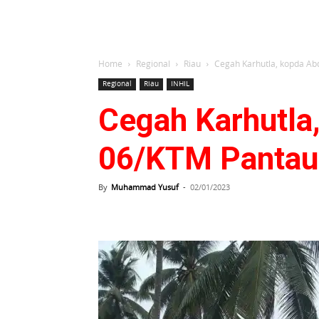
Home
Regional
Riau
Cegah Karhutla, kopda Abd
Regional
Riau
INHIL
Cegah Karhutla,
06/KTM Pantau 
By
Muhammad Yusuf
-
02/01/2023