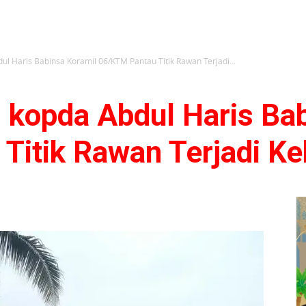
ul Haris Babinsa Koramil 06/KTM Pantau Titik Rawan Terjadi...
 kopda Abdul Haris Ba
Titik Rawan Terjadi K