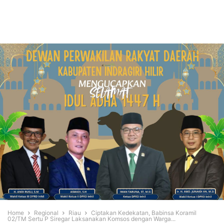
Home
Regional
Riau
Ciptakan Kedekatan, Babinsa Koramil
02/TM Sertu P Siregar Laksanakan Komsos dengan Warga...