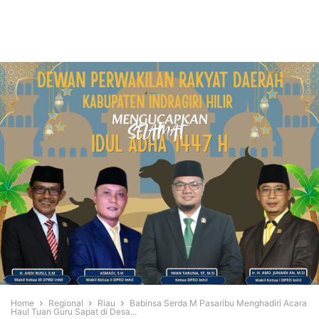
Home
Regional
Riau
Babinsa Serda M Pasaribu Menghadiri Acara
Haul Tuan Guru Sapat di Desa...