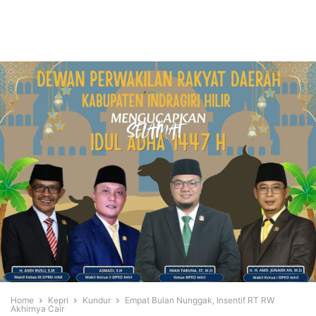
Home
Kepri
Kundur
Empat Bulan Nunggak, Insentif RT RW
Akhirnya Cair