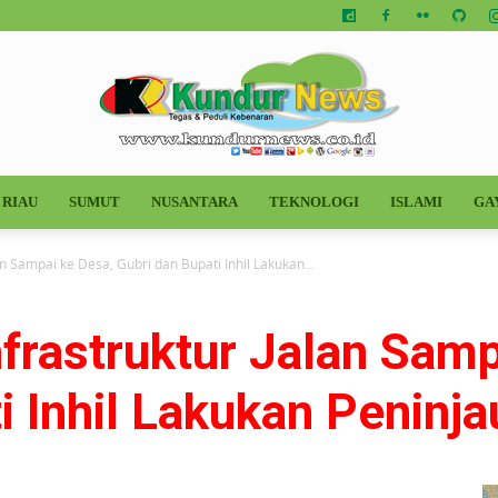
RIAU
SUMUT
NUSANTARA
TEKNOLOGI
ISLAMI
GA
Kundur
an Sampai ke Desa, Gubri dan Bupati Inhil Lakukan...
nfrastruktur Jalan Samp
News
i Inhil Lakukan Peninj