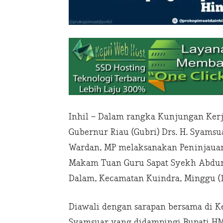
Inhil – Dalam rangka Kunjungan Kerja 
Gubernur Riau (Gubri) Drs. H. Syamsua
Wardan, MP melaksanakan Peninjaua
Makam Tuan Guru Sapat Syekh Abdurr
Dalam, Kecamatan Kuindra, Minggu (14
Diawali dengan sarapan bersama di Ke
Syamsuar yang didampingi Bupati H