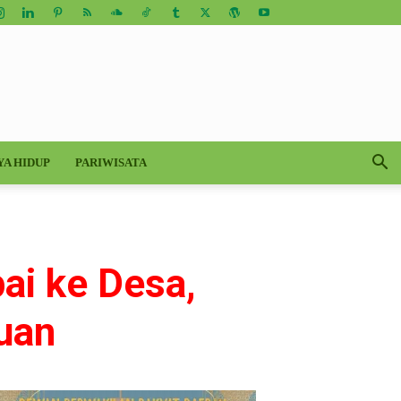
YA HIDUP
PARIWISATA
ai ke Desa,
auan