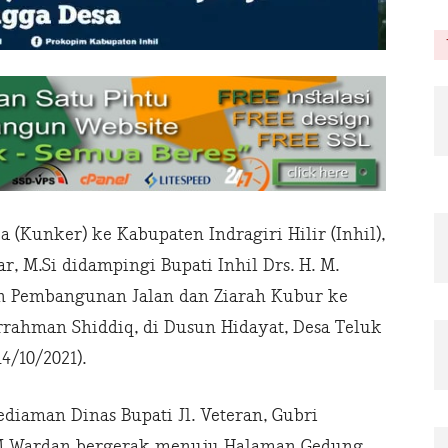
(Kunker) ke Kabupaten Indragiri Hilir (Inhil),
r, M.Si didampingi Bupati Inhil Drs. H. M.
n Pembangunan Jalan dan Ziarah Kubur ke
ahman Shiddiq, di Dusun Hidayat, Desa Teluk
/10/2021).
diaman Dinas Bupati Jl. Veteran, Gubri
M Wardan bergerak menuju Halaman Gedung