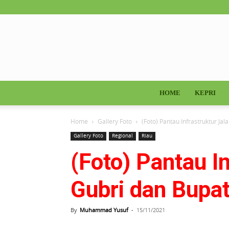
HOME
KEPRI
Home
Gallery Foto
(Foto) Pantau Infrastruktur Jal
Gallery Foto
Regional
Riau
(Foto) Pantau I
Gubri dan Bupat
By
Muhammad Yusuf
-
15/11/2021