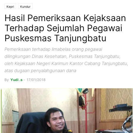
Kepri
Kundur
Hasil Pemeriksaan Kejaksaan
Terhadap Sejumlah Pegawai
Puskesmas Tanjungbatu
Pemeriksaan terhadap limabelas orang pegawai
dilingkungan Dinas Kesehatan, Puskesmas Tanjungbatu,
oleh Kejaksaan Negeri Karimun Kantor Cabang Tanjungbatu,
atas dugaan penyalahgunaan dana
By
Yudi .s
-
17/01/2018