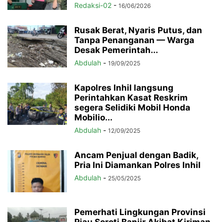
Redaksi-02
-
16/06/2026
Rusak Berat, Nyaris Putus, dan
Tanpa Penanganan — Warga
Desak Pemerintah...
Abdulah
-
19/09/2025
Kapolres Inhil langsung
Perintahkan Kasat Reskrim
segera Selidiki Mobil Honda
Mobilio...
Abdulah
-
12/09/2025
Ancam Penjual dengan Badik,
Pria Ini Diamankan Polres Inhil
Abdulah
-
25/05/2025
Pemerhati Lingkungan Provinsi
Riau Soroti Banjir Akibat Kiriman