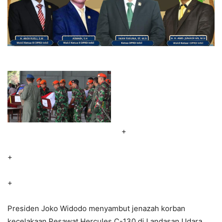
+
+
+
Presiden Joko Widodo menyambut jenazah korban
kecelakaan Pesawat Hercules C-130 di Landasan Udara