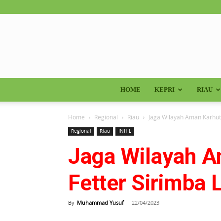
HOME
KEPRI
RIAU
Home
Regional
Riau
Jaga Wilayah Aman Karhutla
Regional
Riau
INHIL
Jaga Wilayah A
Fetter Sirimba 
By
Muhammad Yusuf
-
22/04/2023