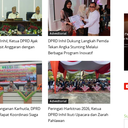
Advedtorial
 Inhil, Ketua DPRD Ajak
DPRD Inhil Dukung Langkah Pemda
sit Anggaran dengan
Tekan Angka Stunting Melalui
Berbagai Program Inovatif
Advedtorial
anganan Karhutla, DPRD
Peringati Harkitnas 2026, Ketua
 Rapat Koordinasi Siaga
DPRD Inhil Ikuti Upacara dan Ziarah
Su
Pahlawan