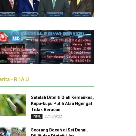
rita - R I A U
Setelah Diteliti Oleh Kemenkes,
Kupu-kupu Putih Atau Ngengat
Tidak Beracun
27/07/2022
INHIL
Seorang Bocah di Sei Danai,