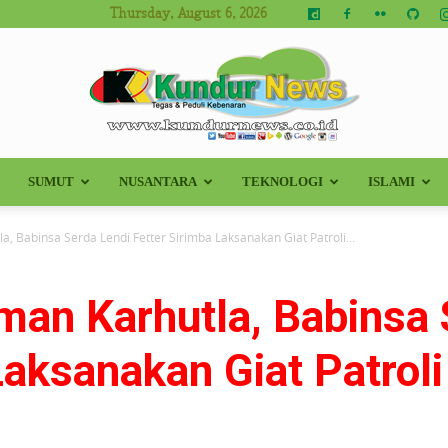
Thursday, August 6, 2026
SUMUT
NUSANTARA
TEKNOLOGI
ISLAMI
Kundur
, Babinsa Serda Lendi Fetter Sirimba Laksanakan Giat Patroli...
man Karhutla, Babinsa 
News
Laksanakan Giat Patroli