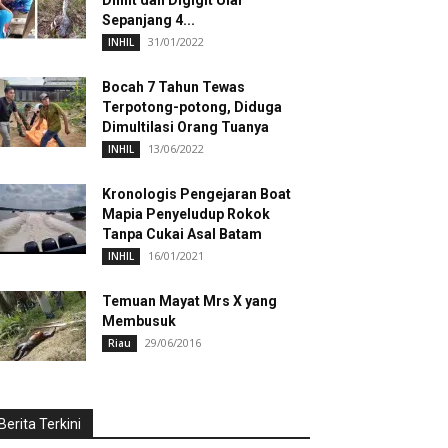
Dililit dan Digigit Ular
Sepanjang 4...
31/01/2022
INHIL
Bocah 7 Tahun Tewas
Terpotong-potong, Diduga
Dimultilasi Orang Tuanya
13/06/2022
INHIL
Kronologis Pengejaran Boat
Mapia Penyeludup Rokok
Tanpa Cukai Asal Batam
16/01/2021
INHIL
Temuan Mayat Mrs X yang
Membusuk
29/06/2016
Riau
Berita Terkini