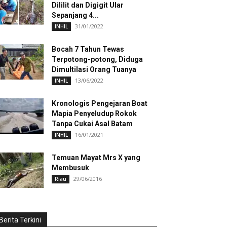
Dililit dan Digigit Ular
Sepanjang 4...
31/01/2022
INHIL
Bocah 7 Tahun Tewas
Terpotong-potong, Diduga
Dimultilasi Orang Tuanya
13/06/2022
INHIL
Kronologis Pengejaran Boat
Mapia Penyeludup Rokok
Tanpa Cukai Asal Batam
16/01/2021
INHIL
Temuan Mayat Mrs X yang
Membusuk
29/06/2016
Riau
Berita Terkini