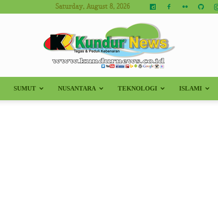
Saturday, August 8, 2026
SUMUT
NUSANTARA
TEKNOLOGI
ISLAMI
Kundur
News