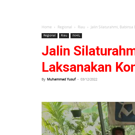
Home
Regional
Riau
Jalin Silaturahmi, Babin
Regional
Riau
INHIL
Jalin Silaturah
Laksanakan Ko
By
Muhammad Yusuf
-
03/12/2022