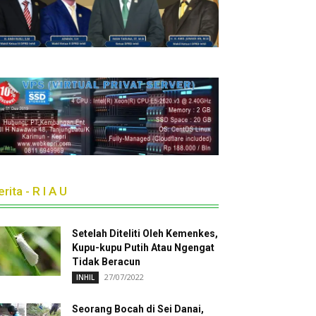
rita - R I A U
Setelah Diteliti Oleh Kemenkes,
Kupu-kupu Putih Atau Ngengat
Tidak Beracun
27/07/2022
INHIL
Seorang Bocah di Sei Danai,