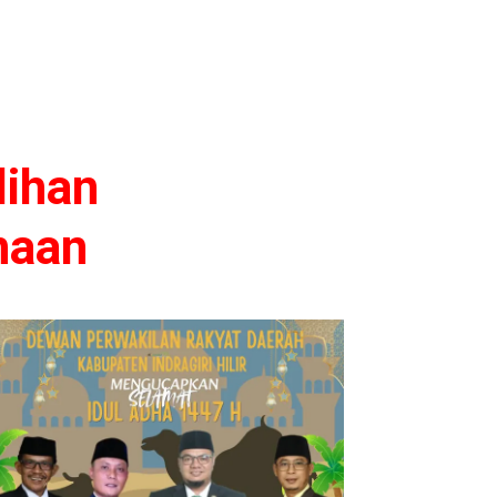
lihan
naan