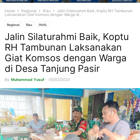
Home
Regional
Riau
Jalin Silaturahmi Baik, Koptu RH Tambunan
Laksanakan Giat Komsos dengan Warga di...
Regional
Riau
INHIL
Jalin Silaturahmi Baik, Koptu
RH Tambunan Laksanakan
Giat Komsos dengan Warga
di Desa Tanjung Pasir
By
Muhammad Yusuf
-
05/02/2023