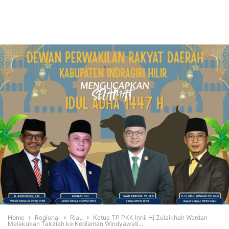
Home
Regional
Riau
Ketua TP PKK Inhil Hj Zulaikhah Wardan
Melakukan Takziah ke Kediaman Windyawati...