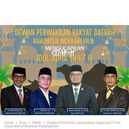
Home
Riau
INHIL
Kodim 0314/Inhil Laksanakan Upacara 17-an
Guna Menumbuhkan Kedisiplinan