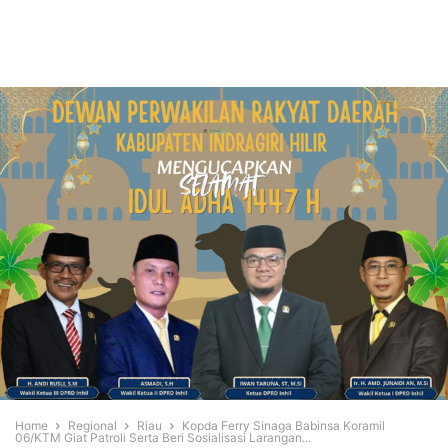
Home
Regional
Riau
Kopda Ferry Sinaga Babinsa Koramil
06/KTM Giat Patroli Serta Beri Sosialisasi Larangan...