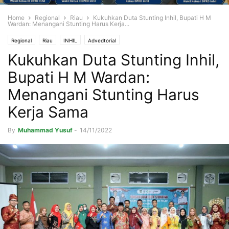
Home
Regional
Riau
Kukuhkan Duta Stunting Inhil, Bupati H M
Wardan: Menangani Stunting Harus Kerja...
Regional
Riau
INHIL
Advedtorial
Kukuhkan Duta Stunting Inhil,
Bupati H M Wardan:
Menangani Stunting Harus
Kerja Sama
By
Muhammad Yusuf
-
14/11/2022