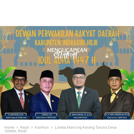
Home
Kepri
Karimun
Lomba Mancing Karang Taruna Desa
Sebele, Belat