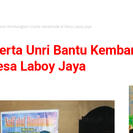
antu Kembangkan Usaha Handmade di Desa Laboy Jaya
erta Unri Bantu Kemba
esa Laboy Jaya