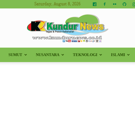
Saturday, August 8, 2026
SUMUT
NUSANTARA
TEKNOLOGI
ISLAMI
Kundur
News