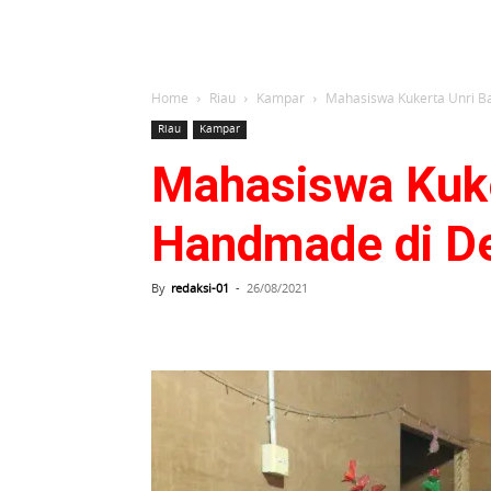
Home
Riau
Kampar
Mahasiswa Kukerta Unri B
Riau
Kampar
Mahasiswa Kuk
Handmade di D
By
redaksi-01
-
26/08/2021