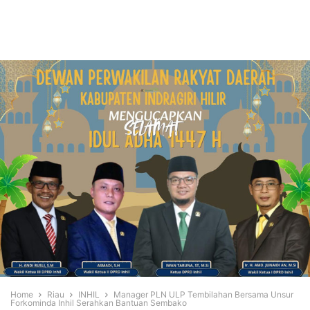
Home
Riau
INHIL
Manager PLN ULP Tembilahan Bersama Unsur
Forkominda Inhil Serahkan Bantuan Sembako