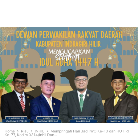
Home
Riau
INHIL
Mempringati Hari Jadi IWO Ke-10 dan HUT RI
Ke-77, Kodim 0314/Inhil Dan...