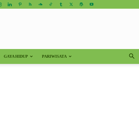
GAYA HIDUP
PARIWISATA