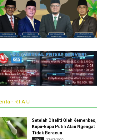
rita - R I A U
Setelah Diteliti Oleh Kemenkes,
Kupu-kupu Putih Atau Ngengat
Tidak Beracun
27/07/2022
INHIL