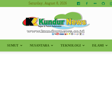
Saturday, August 8, 2026
SUMUT
NUSANTARA
TEKNOLOGI
ISLAMI
Kundur
News