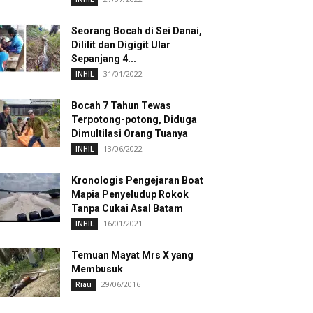
Seorang Bocah di Sei Danai,
Dililit dan Digigit Ular
Sepanjang 4...
31/01/2022
INHIL
Bocah 7 Tahun Tewas
Terpotong-potong, Diduga
Dimultilasi Orang Tuanya
13/06/2022
INHIL
Kronologis Pengejaran Boat
Mapia Penyeludup Rokok
Tanpa Cukai Asal Batam
16/01/2021
INHIL
Temuan Mayat Mrs X yang
Membusuk
29/06/2016
Riau