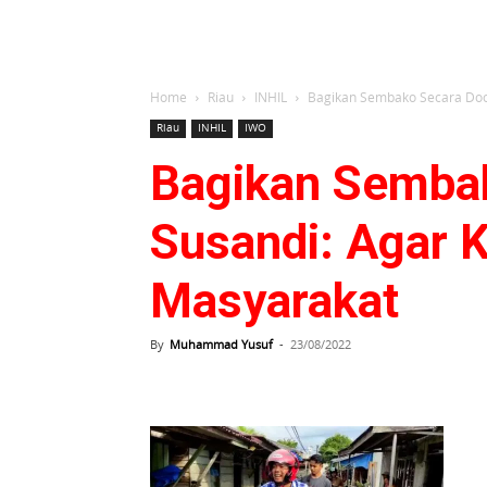
Home
Riau
INHIL
Bagikan Sembako Secara Door 
Riau
INHIL
IWO
Bagikan Sembak
Susandi: Agar 
Masyarakat
By
Muhammad Yusuf
-
23/08/2022