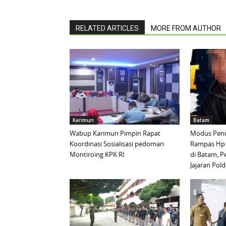
RELATED ARTICLES
MORE FROM AUTHOR
Karimun
Batam
Wabup Karimun Pimpin Rapat
Modus Penu
Koordinasi Sosialisasi pedoman
Rampas Hp
Montiroing KPK RI
di Batam, P
Jajaran Pold