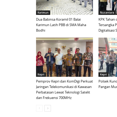
Karimun
Nusantara
Dua Babinsa Koramil 01 Balai
KPK Tahan d
Karimun Latih PBB di SMA Maha
Tersangka 
Bodhi
Digitalisas
Kepri
Kepri
Pemprov Kepri dan KomDigi Perkuat
Polsek Kund
Jaringan Telekomunikasi di Kawasan
Pangan Mur
Perbatasan Lewat Teknologi Satelit
dan Frekuensi 700MHz