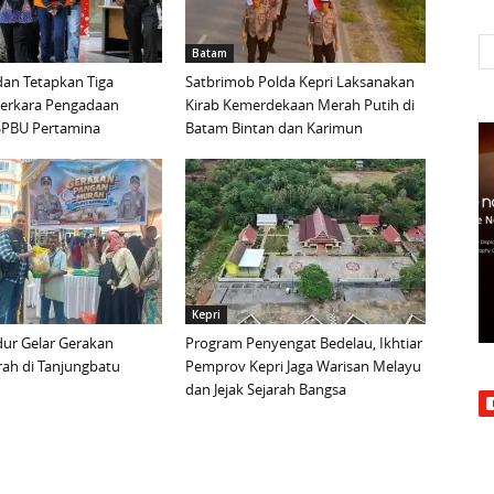
Batam
an Tetapkan Tiga
Satbrimob Polda Kepri Laksanakan
Perkara Pengadaan
Kirab Kemerdekaan Merah Putih di
i SPBU Pertamina
Batam Bintan dan Karimun
Kepri
ur Gelar Gerakan
Program Penyengat Bedelau, Ikhtiar
ah di Tanjungbatu
Pemprov Kepri Jaga Warisan Melayu
dan Jejak Sejarah Bangsa