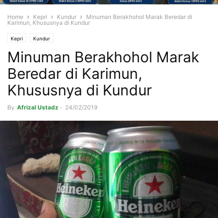
Home
Kepri
Kundur
Minuman Berakhohol Marak Beredar di
Karimun, Khususnya di Kundur
Kepri
Kundur
Minuman Berakhohol Marak
Beredar di Karimun,
Khususnya di Kundur
By
Afrizal Ustadz
-
24/02/2019