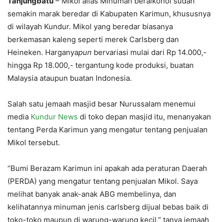
Tanjungbatu
– Mikol alias Minuman beralkohol sudah
semakin marak beredar di Kabupaten Karimun, khususnya
di wilayah Kundur. Mikol yang beredar biasanya
berkemasan kaleng seperti merek Carlsberg dan
Heineken. Harganya
pun
bervariasi mulai dari Rp 14.000,-
hingga Rp 18.000,- tergantung kode produksi, buatan
Malaysia ataupun buatan Indonesia.
Salah satu jemaah masjid besar Nurussalam menemui
media
Kundur News
di toko depan masjid itu, menanyakan
tentang Perda Karimun yang mengatur tentang penjualan
Mikol tersebut.
“Bumi Berazam Karimun ini apakah ada peraturan Daerah
(PERDA) yang mengatur tentang penjualan Mikol. Saya
melihat banyak anak-anak ABG membelinya, dan
kelihatannya minuman jenis carlsberg dijual bebas baik di
toko-toko maupun di warung-warung kecil,” tanya jemaah