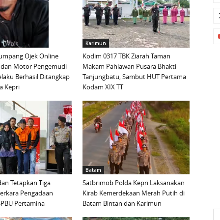
Karimun
mpang Ojek Online
Kodim 0317 TBK Ziarah Taman
 dan Motor Pengemudi
Makam Pahlawan Pusara Bhakti
elaku Berhasil Ditangkap
Tanjungbatu, Sambut HUT Pertama
a Kepri
Kodam XIX TT
Batam
an Tetapkan Tiga
Satbrimob Polda Kepri Laksanakan
Perkara Pengadaan
Kirab Kemerdekaan Merah Putih di
i SPBU Pertamina
Batam Bintan dan Karimun