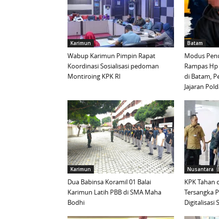
Karimun
Batam
Wabup Karimun Pimpin Rapat
Modus Penu
Koordinasi Sosialisasi pedoman
Rampas Hp
Montiroing KPK RI
di Batam, P
Jajaran Pold
Karimun
Nusantara
Dua Babinsa Koramil 01 Balai
KPK Tahan d
Karimun Latih PBB di SMA Maha
Tersangka 
Bodhi
Digitalisas