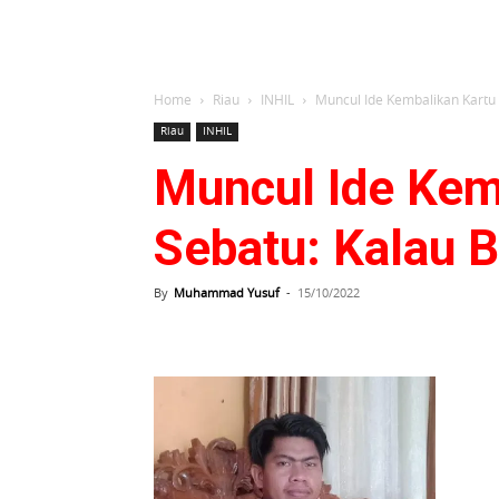
Home
Riau
INHIL
Muncul Ide Kembalikan Kartu 
Riau
INHIL
Muncul Ide Kem
Sebatu: Kalau 
By
Muhammad Yusuf
-
15/10/2022