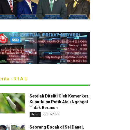
rita - R I A U
Setelah Diteliti Oleh Kemenkes,
Kupu-kupu Putih Atau Ngengat
Tidak Beracun
27/07/2022
INHIL
Seorang Bocah di Sei Danai,