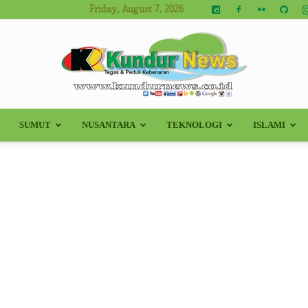
Friday, August 7, 2026
SUMUT
NUSANTARA
TEKNOLOGI
ISLAMI
Kundur
News