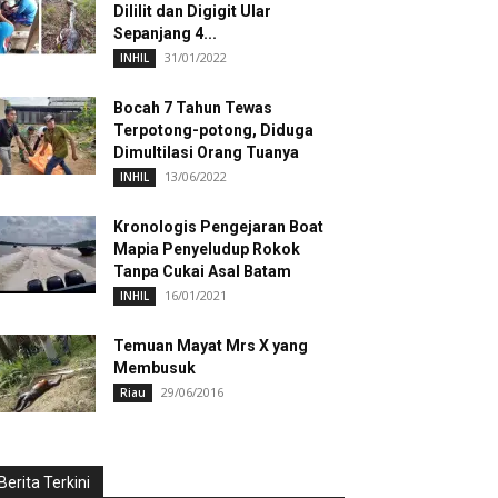
Dililit dan Digigit Ular
Sepanjang 4...
31/01/2022
INHIL
Bocah 7 Tahun Tewas
Terpotong-potong, Diduga
Dimultilasi Orang Tuanya
13/06/2022
INHIL
Kronologis Pengejaran Boat
Mapia Penyeludup Rokok
Tanpa Cukai Asal Batam
16/01/2021
INHIL
Temuan Mayat Mrs X yang
Membusuk
29/06/2016
Riau
Berita Terkini