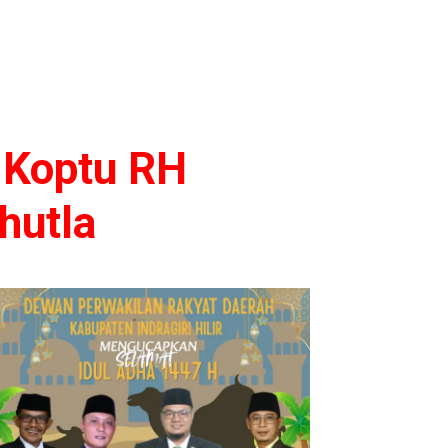
 Koptu RH
rhutla