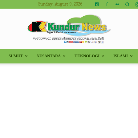
Sunday, August 9, 2026
SUMUT
NUSANTARA
TEKNOLOGI
ISLAMI
Kundur
News