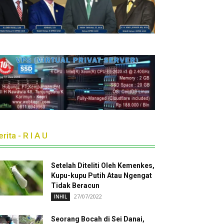
rita - R I A U
Setelah Diteliti Oleh Kemenkes,
Kupu-kupu Putih Atau Ngengat
Tidak Beracun
27/07/2022
INHIL
Seorang Bocah di Sei Danai,