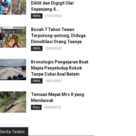
Dililit dan Digigit Ular
Sepanjang 4...
31/01/2022
INHIL
Bocah 7 Tahun Tewas
Terpotong-potong, Diduga
Dimultilasi Orang Tuanya
13/06/2022
INHIL
Kronologis Pengejaran Boat
Mapia Penyeludup Rokok
Tanpa Cukai Asal Batam
16/01/2021
INHIL
Temuan Mayat Mrs X yang
Membusuk
29/06/2016
Riau
Berita Terkini