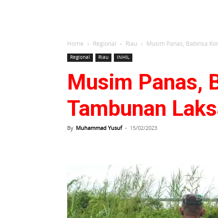
Home
Regional
Riau
Musim Panas, Babinsa Kor
Regional
Riau
INHIL
Musim Panas, B
Tambunan Laksa
By
Muhammad Yusuf
-
15/02/2023