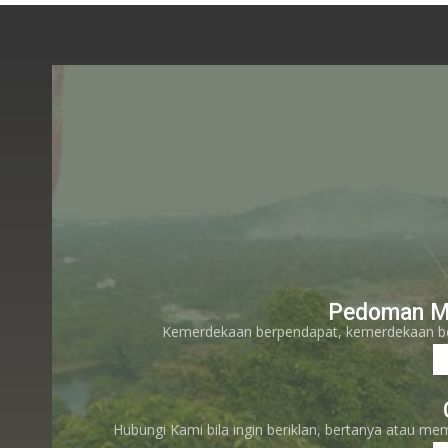
Pedoman M
Kemerdekaan berpendapat, kemerdekaan bere
Hubungi Kami bila ingin beriklan, bertanya atau m