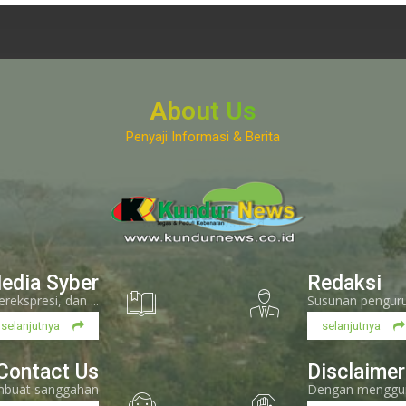
About Us
Penyaji Informasi & Berita
www.kundurnews.co.id
edia Syber
Redaksi
kspresi, dan ...
Susunan pengurus
selanjutnya
selanjutnya
Contact Us
Disclaimer
embuat sanggahan
Dengan menggunak