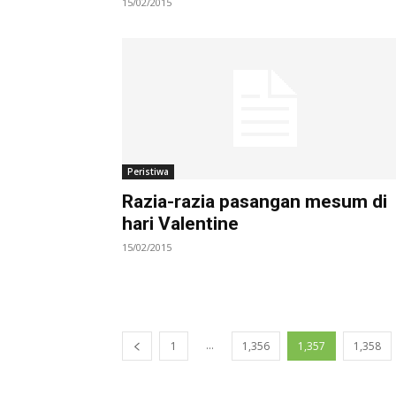
15/02/2015
Peristiwa
Razia-razia pasangan mesum di
hari Valentine
15/02/2015
...
1
1,356
1,357
1,358