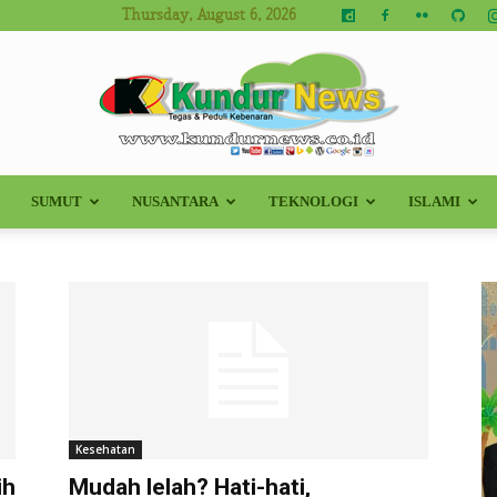
Thursday, August 6, 2026
SUMUT
NUSANTARA
TEKNOLOGI
ISLAMI
Kundur
News
Kesehatan
ih
Mudah lelah? Hati-hati,