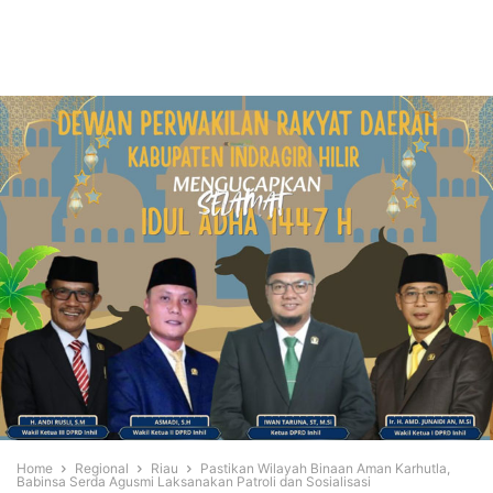
Home
Regional
Riau
Pastikan Wilayah Binaan Aman Karhutla,
Babinsa Serda Agusmi Laksanakan Patroli dan Sosialisasi