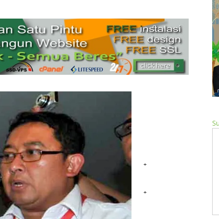
Su
+
+