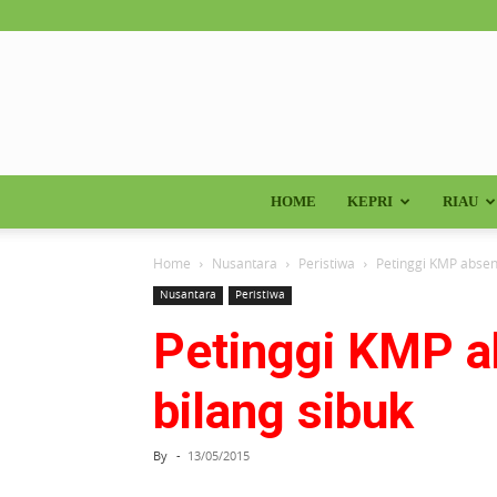
HOME
KEPRI
RIAU
Home
Nusantara
Peristiwa
Petinggi KMP absen
Nusantara
Peristiwa
Petinggi KMP a
bilang sibuk
By
-
13/05/2015