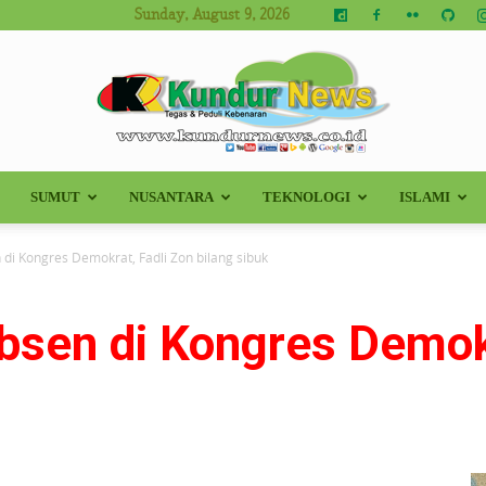
Sunday, August 9, 2026
SUMUT
NUSANTARA
TEKNOLOGI
ISLAMI
Kundur
 di Kongres Demokrat, Fadli Zon bilang sibuk
bsen di Kongres Demokr
News