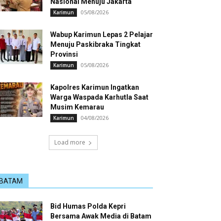
Nasional Menuju Jakarta
05/08/2026
Karimun
Wabup Karimun Lepas 2 Pelajar
Menuju Paskibraka Tingkat
Provinsi
05/08/2026
Karimun
Kapolres Karimun Ingatkan
Warga Waspada Karhutla Saat
Musim Kemarau
04/08/2026
Karimun
Load more
BATAM
Bid Humas Polda Kepri
Bersama Awak Media di Batam