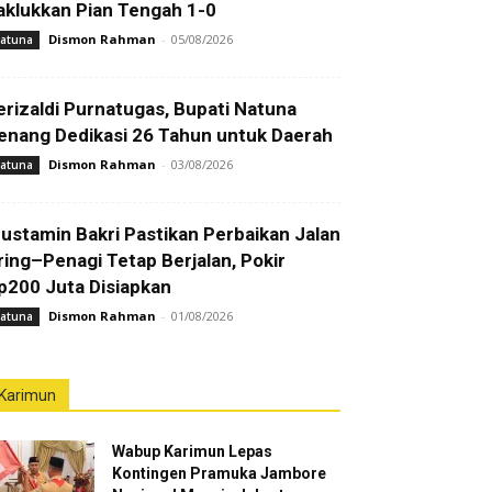
aklukkan Pian Tengah 1-0
Dismon Rahman
-
05/08/2026
atuna
erizaldi Purnatugas, Bupati Natuna
enang Dedikasi 26 Tahun untuk Daerah
Dismon Rahman
-
03/08/2026
atuna
ustamin Bakri Pastikan Perbaikan Jalan
ring–Penagi Tetap Berjalan, Pokir
p200 Juta Disiapkan
Dismon Rahman
-
01/08/2026
atuna
Karimun
Wabup Karimun Lepas
Kontingen Pramuka Jambore