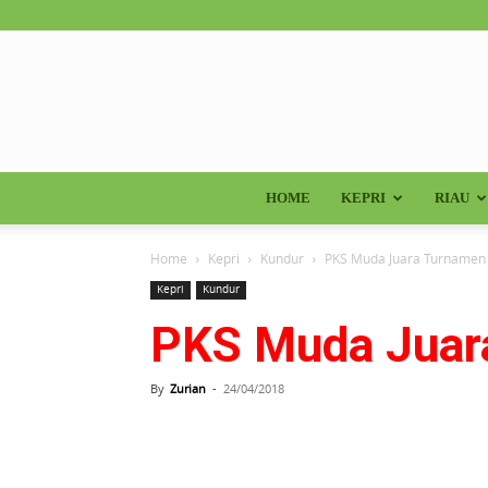
HOME
KEPRI
RIAU
Home
Kepri
Kundur
PKS Muda Juara Turnamen 
Kepri
Kundur
PKS Muda Juar
By
Zurian
-
24/04/2018