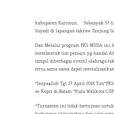
kabupaten Karimun. Sebanyak 57 tim
Suyadi di lapangan takraw Tanjung Sa
Dan Melalui program PKS MUDA ini, k
membentuk tim pemain yg handal dib
tampil diberbagai event2 olahraga tak
terus sama-sama dapat merealisasika
“Insyaalloh Tgl 27 April 2018 Tim”P
se-Kepri di Batam “Piala Walikota CU
“Turnamen ini tidak bertujuan untuk
hubungan silaturrahmi dan jalin per