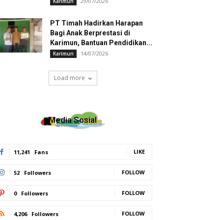
29/07/2026
Karimun
PT Timah Hadirkan Harapan
Bagi Anak Berprestasi di
Karimun, Bantuan Pendidikan...
14/07/2026
Karimun
Load more
Media Sosial
LIKE
11,241
Fans
FOLLOW
52
Followers
FOLLOW
0
Followers
FOLLOW
4,206
Followers