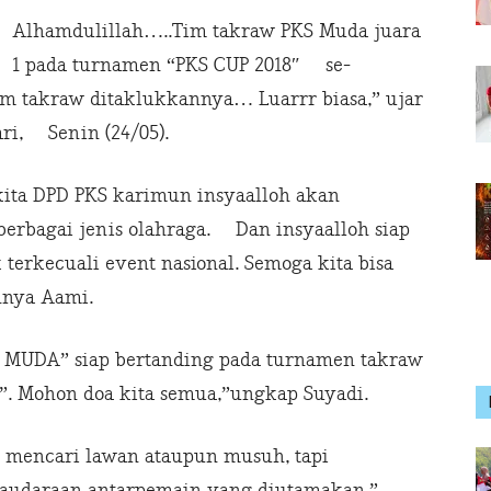
Alhamdulillah…..Tim takraw PKS Muda juara
1 pada turnamen “PKS CUP 2018″ se-
 takraw ditaklukkannya… Luarrr biasa,” ujar
ri, Senin (24/05).
ita DPD PKS karimun insyaalloh akan
erbagai jenis olahraga. Dan insyaalloh siap
 terkecuali event nasional. Semoga kita bisa
nnya Aami.
KS MUDA” siap bertanding pada turnamen takraw
P”. Mohon doa kita semua,”ungkap Suyadi.
 mencari lawan ataupun musuh, tapi
saudaraan antarpemain yang diutamakan,”