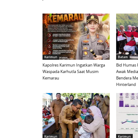
Karimun
Batam
Kapolres Karimun Ingatkan Warga
Bid Humas 
Waspada Karhutla Saat Musim
Awak Media
Kemarau
Bendera Mer
Hinterland
Karimun
Karimun