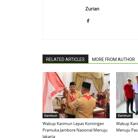
Zurian
RELATED ARTICLES
MORE FROM AUTHOR
Karimun
Karimun
Wabup Karimun Lepas Kontingen
Wabup Kari
Pramuka Jambore Nasional Menuju
Menuju Pask
Jakarta