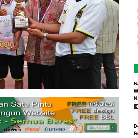
B
W
N
N
D
B