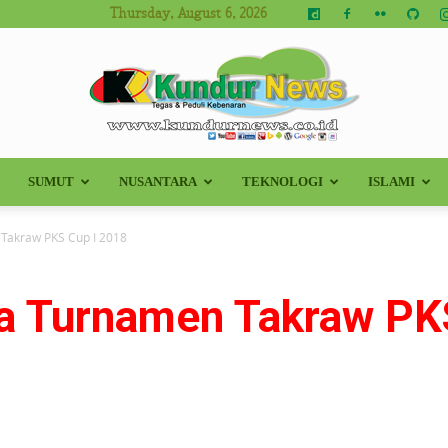
Thursday, August 6, 2026
SUMUT
NUSANTARA
TEKNOLOGI
ISLAMI
Kundur
Takraw PKS Cup I 2018
a Turnamen Takraw PKS
News