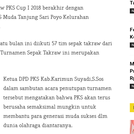
T
 PKS Cup I 2018 berakhir dengan
N
S Muda Tanjung Sari Poyo Kelurahan
.
F
K
tu bulan ini diikuti 57 tim sepak takraw dari
N
a Turnamen Sepak Takraw ini merupakan
M
P
R
Ketua DPD PKS Kab.Karimun Suyadi,S.Sos
N
dalam sambutan acara penutupan turnamen
tersebut mengatakan bahwa PKS akan terus
berusaha semaksimal mungkin untuk
membantu para generasi muda sukses dlm
dunia olahraga diantaranya.