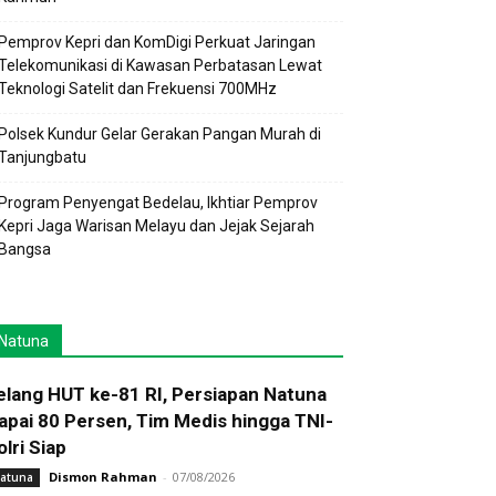
Pemprov Kepri dan KomDigi Perkuat Jaringan
Telekomunikasi di Kawasan Perbatasan Lewat
Teknologi Satelit dan Frekuensi 700MHz
Polsek Kundur Gelar Gerakan Pangan Murah di
Tanjungbatu
Program Penyengat Bedelau, Ikhtiar Pemprov
Kepri Jaga Warisan Melayu dan Jejak Sejarah
Bangsa
Natuna
elang HUT ke-81 RI, Persiapan Natuna
apai 80 Persen, Tim Medis hingga TNI-
olri Siap
Dismon Rahman
-
07/08/2026
atuna