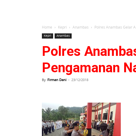
Home
Kepri
Anambas
Polres Anambas Gelar A
Kepri
Anambas
Polres Anambas
Pengamanan Na
By
Firman Dani
-
23/12/2018