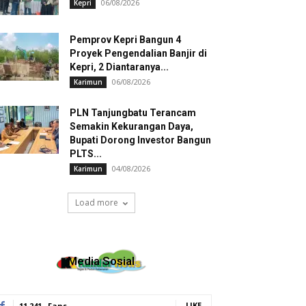
06/08/2026
Kepri
Pemprov Kepri Bangun 4
Proyek Pengendalian Banjir di
Kepri, 2 Diantaranya...
06/08/2026
Karimun
PLN Tanjungbatu Terancam
Semakin Kekurangan Daya,
Bupati Dorong Investor Bangun
PLTS...
04/08/2026
Karimun
Load more
Media Sosial
LIKE
11,241
Fans