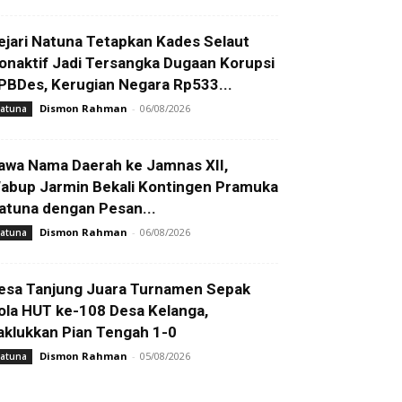
ejari Natuna Tetapkan Kades Selaut
onaktif Jadi Tersangka Dugaan Korupsi
PBDes, Kerugian Negara Rp533...
Dismon Rahman
-
06/08/2026
atuna
awa Nama Daerah ke Jamnas XII,
abup Jarmin Bekali Kontingen Pramuka
atuna dengan Pesan...
Dismon Rahman
-
06/08/2026
atuna
esa Tanjung Juara Turnamen Sepak
ola HUT ke-108 Desa Kelanga,
aklukkan Pian Tengah 1-0
Dismon Rahman
-
05/08/2026
atuna