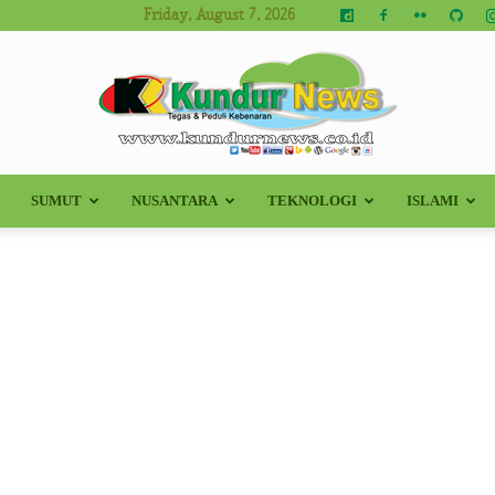
Friday, August 7, 2026
SUMUT
NUSANTARA
TEKNOLOGI
ISLAMI
Kundur
News