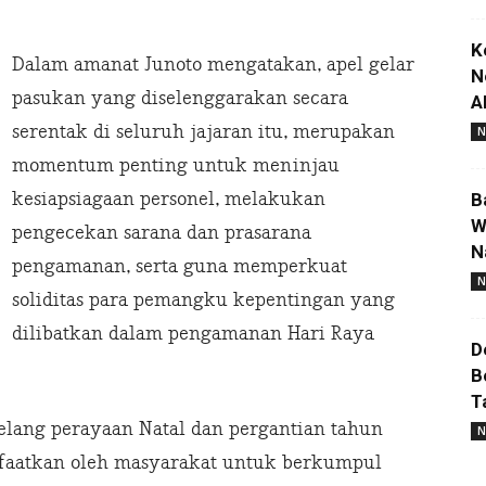
K
Dalam amanat Junoto mengatakan, apel gelar
N
pasukan yang diselenggarakan secara
A
serentak di seluruh jajaran itu, merupakan
N
momentum penting untuk meninjau
kesiapsiagaan personel, melakukan
B
W
pengecekan sarana dan prasarana
N
pengamanan, serta guna memperkuat
N
soliditas para pemangku kepentingan yang
dilibatkan dalam pengamanan Hari Raya
D
B
T
elang perayaan Natal dan pergantian tahun
N
aatkan oleh masyarakat untuk berkumpul