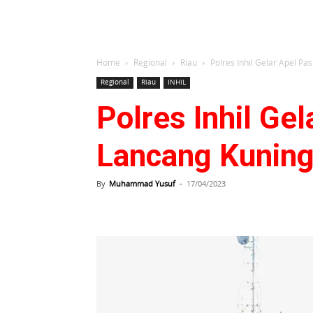
Home
Regional
Riau
Polres Inhil Gelar Apel P
Regional
Riau
INHIL
Polres Inhil Ge
Lancang Kunin
By
Muhammad Yusuf
-
17/04/2023