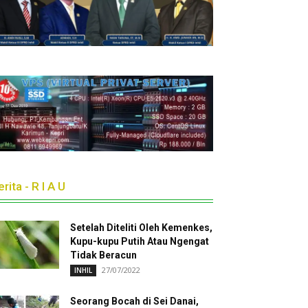
rita - R I A U
Setelah Diteliti Oleh Kemenkes,
Kupu-kupu Putih Atau Ngengat
Tidak Beracun
27/07/2022
INHIL
Seorang Bocah di Sei Danai,