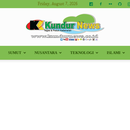
Friday, August 7, 2026
SUMUT
NUSANTARA
TEKNOLOGI
ISLAMI
Kundur
News