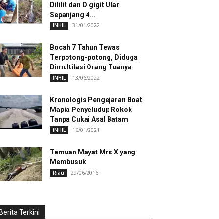
Dililit dan Digigit Ular
Sepanjang 4...
31/01/2022
INHIL
Bocah 7 Tahun Tewas
Terpotong-potong, Diduga
Dimultilasi Orang Tuanya
13/06/2022
INHIL
Kronologis Pengejaran Boat
Mapia Penyeludup Rokok
Tanpa Cukai Asal Batam
16/01/2021
INHIL
Temuan Mayat Mrs X yang
Membusuk
29/06/2016
Riau
Berita Terkini