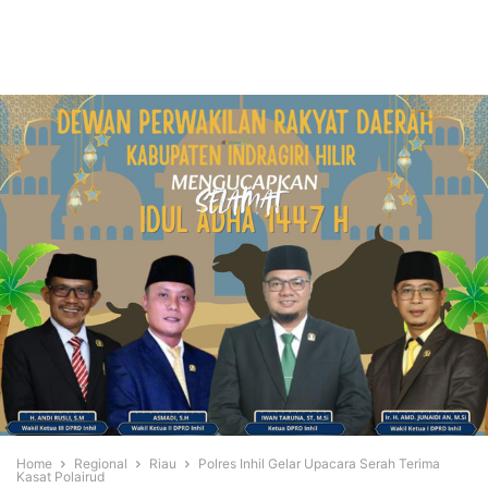
Home
Regional
Riau
Polres Inhil Gelar Upacara Serah Terima
Kasat Polairud