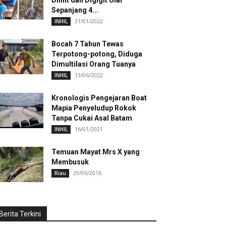
Dililit dan Digigit Ular
Sepanjang 4...
31/01/2022
INHIL
Bocah 7 Tahun Tewas
Terpotong-potong, Diduga
Dimultilasi Orang Tuanya
13/06/2022
INHIL
Kronologis Pengejaran Boat
Mapia Penyeludup Rokok
Tanpa Cukai Asal Batam
16/01/2021
INHIL
Temuan Mayat Mrs X yang
Membusuk
29/06/2016
Riau
Berita Terkini