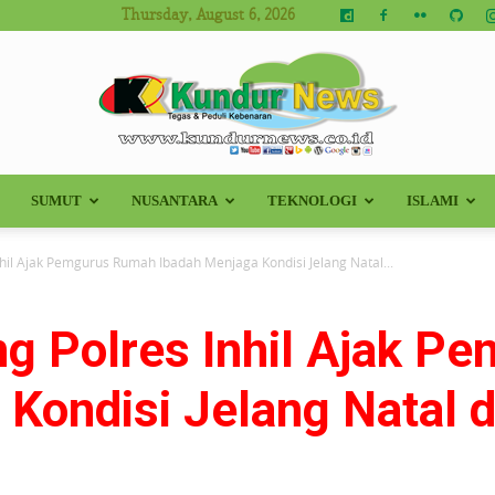
Thursday, August 6, 2026
SUMUT
NUSANTARA
TEKNOLOGI
ISLAMI
Kundur
hil Ajak Pemgurus Rumah Ibadah Menjaga Kondisi Jelang Natal...
g Polres Inhil Ajak P
News
 Kondisi Jelang Natal 