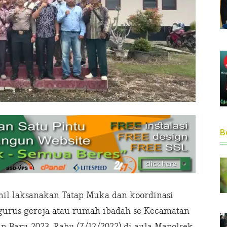
Be
nhil laksanakan Tatap Muka dan koordinasi
ngurus gereja atau rumah ibadah se Kecamatan
 Baru 2023, Rabu (7/12/2022) di aula Mapolsek