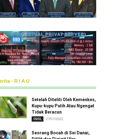
rita - R I A U
Setelah Diteliti Oleh Kemenkes,
Kupu-kupu Putih Atau Ngengat
Tidak Beracun
27/07/2022
INHIL
Seorang Bocah di Sei Danai,