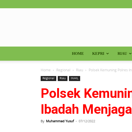
HOME
KEPRI
RIAU
Home
Regional
Riau
Polsek Kemuning Polres In
Regional
Riau
INHIL
Polsek Kemunin
Ibadah Menjaga
By
Muhammad Yusuf
-
07/12/2022