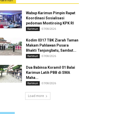
Karimun
Wabup Karimun Pimpin Rapat
Koordinasi Sosialisasi
pedoman Montiroing KPK RI
07/08/2026
Karimun
Kodim 0317 TBK Ziarah Taman
Makam Pahlawan Pusara
Bhakti Tanjungbatu, Sambut...
07/08/2026
Karimun
Dua Babinsa Koramil 01 Balai
Karimun Latih PBB di SMA
Maha...
07/08/2026
Karimun
Load more