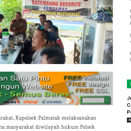
J
C
P
rakat, Kapolsek Palmatak melaksanakan
N
ma masyarakat diwilayah hukum Polsek