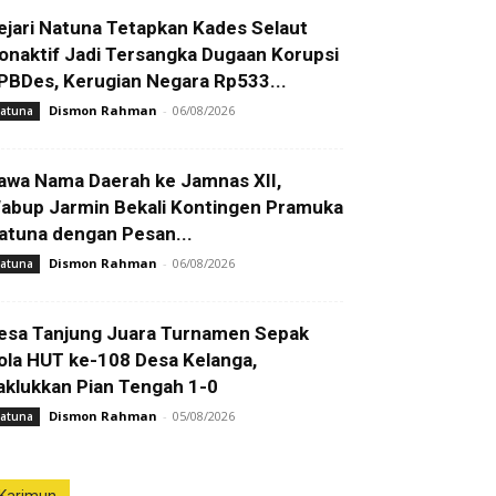
ejari Natuna Tetapkan Kades Selaut
onaktif Jadi Tersangka Dugaan Korupsi
PBDes, Kerugian Negara Rp533...
Dismon Rahman
-
06/08/2026
atuna
awa Nama Daerah ke Jamnas XII,
abup Jarmin Bekali Kontingen Pramuka
atuna dengan Pesan...
Dismon Rahman
-
06/08/2026
atuna
esa Tanjung Juara Turnamen Sepak
ola HUT ke-108 Desa Kelanga,
aklukkan Pian Tengah 1-0
Dismon Rahman
-
05/08/2026
atuna