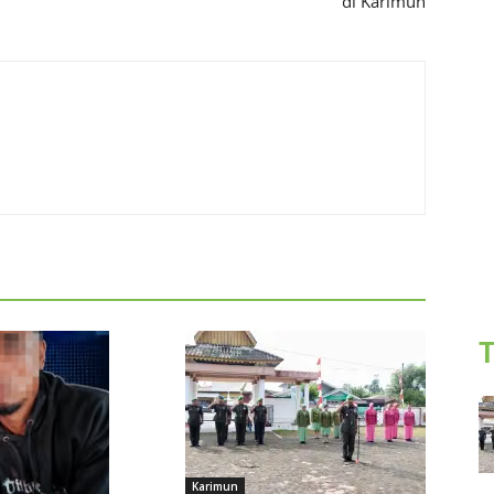
di Karimun
T
Karimun