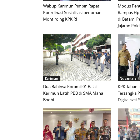
Wabup Karimun Pimpin Rapat
Modus Penu
Koordinasi Sosialisasi pedoman
Rampas Hp
Montiroing KPK RI
di Batam, P
Jajaran Pold
Karimun
Nusantara
Dua Babinsa Koramil 01 Balai
KPK Tahan d
Karimun Latih PBB di SMA Maha
Tersangka 
Bodhi
Digitalisas