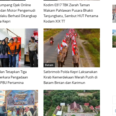
mpang Ojek Online
Kodim 0317 TBK Ziarah Taman
 dan Motor Pengemudi
Makam Pahlawan Pusara Bhakti
elaku Berhasil Ditangkap
Tanjungbatu, Sambut HUT Pertama
a Kepri
Kodam XIX TT
Batam
an Tetapkan Tiga
Satbrimob Polda Kepri Laksanakan
Perkara Pengadaan
Kirab Kemerdekaan Merah Putih di
i SPBU Pertamina
Batam Bintan dan Karimun