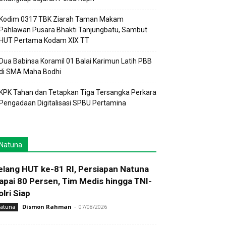
Kodim 0317 TBK Ziarah Taman Makam
Pahlawan Pusara Bhakti Tanjungbatu, Sambut
HUT Pertama Kodam XIX TT
Dua Babinsa Koramil 01 Balai Karimun Latih PBB
di SMA Maha Bodhi
KPK Tahan dan Tetapkan Tiga Tersangka Perkara
Pengadaan Digitalisasi SPBU Pertamina
Natuna
elang HUT ke-81 RI, Persiapan Natuna
apai 80 Persen, Tim Medis hingga TNI-
olri Siap
Dismon Rahman
-
07/08/2026
atuna