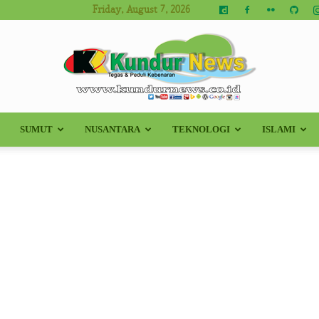
Friday, August 7, 2026
SUMUT
NUSANTARA
TEKNOLOGI
ISLAMI
Kundur
News