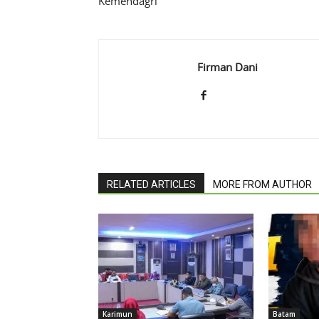
Kemendagri
Firman Dani
RELATED ARTICLES
MORE FROM AUTHOR
Karimun
Batam