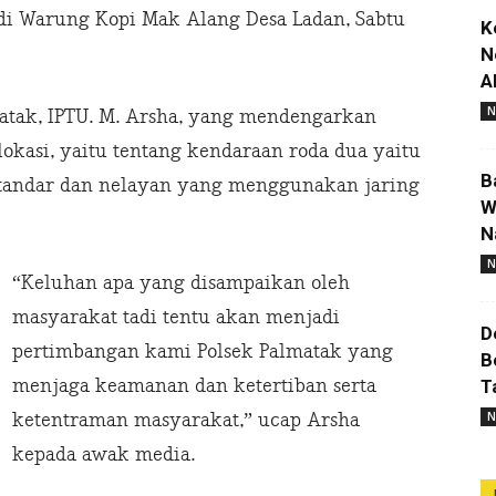
di Warung Kopi Mak Alang Desa Ladan, Sabtu
K
N
A
N
matak, IPTU. M. Arsha, yang mendengarkan
okasi, yaitu tentang kendaraan roda dua yaitu
B
 standar dan nelayan yang menggunakan jaring
W
N
N
“Keluhan apa yang disampaikan oleh
masyarakat tadi tentu akan menjadi
D
pertimbangan kami Polsek Palmatak yang
B
menjaga keamanan dan ketertiban serta
T
N
ketentraman masyarakat,” ucap Arsha
kepada awak media.