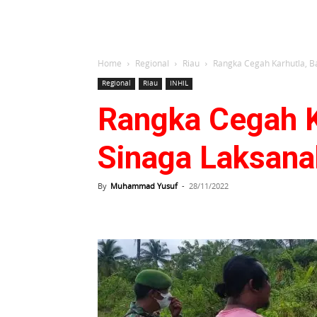
Home
Regional
Riau
Rangka Cegah Karhutla, Ba
Regional
Riau
INHIL
Rangka Cegah K
Sinaga Laksanak
By
Muhammad Yusuf
-
28/11/2022