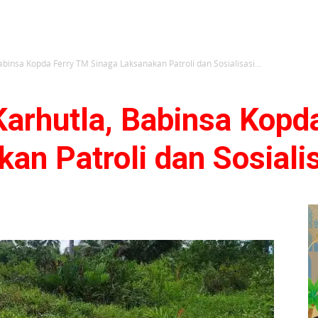
binsa Kopda Ferry TM Sinaga Laksanakan Patroli dan Sosialisasi...
arhutla, Babinsa Kopd
an Patroli dan Sosiali