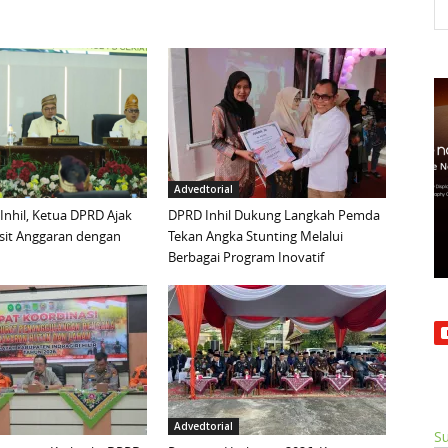
Advedtorial
 Inhil, Ketua DPRD Ajak
DPRD Inhil Dukung Langkah Pemda
sit Anggaran dengan
Tekan Angka Stunting Melalui
Berbagai Program Inovatif
Advedtorial
Su