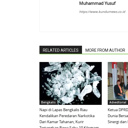
Muhammad Yusuf
https://www.kundurnews.co.id
RELATED ARTICLES
MORE FROM AUTHOR
Bengkalis
Advedtorial
Napi di Lapas Bengkalis Riau
Ketua DPRD 
Kendalikan Peredaran Narkotika
Dunia Bersa
Dari Kamar Tahanan, Kurir
Sinergi da
Tertangkap Bawa Sabu 10 Kilogram