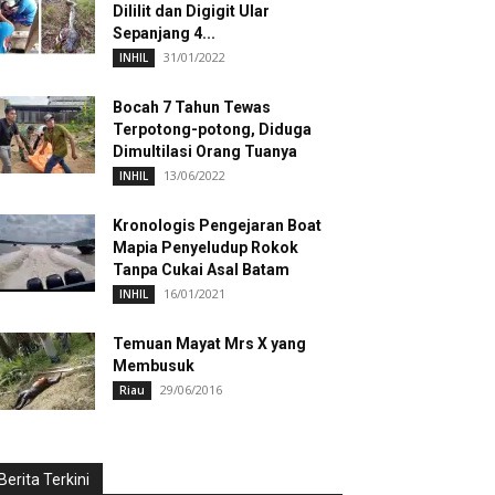
Dililit dan Digigit Ular
Sepanjang 4...
31/01/2022
INHIL
Bocah 7 Tahun Tewas
Terpotong-potong, Diduga
Dimultilasi Orang Tuanya
13/06/2022
INHIL
Kronologis Pengejaran Boat
Mapia Penyeludup Rokok
Tanpa Cukai Asal Batam
16/01/2021
INHIL
Temuan Mayat Mrs X yang
Membusuk
29/06/2016
Riau
Berita Terkini