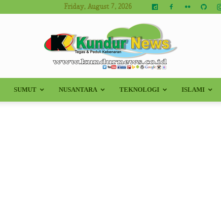
Friday, August 7, 2026
SUMUT
NUSANTARA
TEKNOLOGI
ISLAMI
Kundur
News