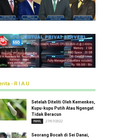
rita - R I A U
Setelah Diteliti Oleh Kemenkes,
Kupu-kupu Putih Atau Ngengat
Tidak Beracun
27/07/2022
INHIL
Seorang Bocah di Sei Danai,