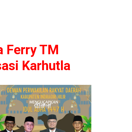
a Ferry TM
sasi Karhutla