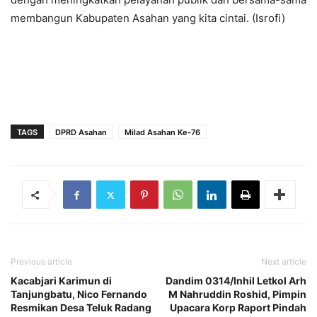
membangun Kabupaten Asahan yang kita cintai. (Isrofi)
TAGS
DPRD Asahan
Milad Asahan Ke-76
Previous article
Next article
Kacabjari Karimun di
Dandim 0314/Inhil Letkol Arh
Tanjungbatu, Nico Fernando
M Nahruddin Roshid, Pimpin
Resmikan Desa Teluk Radang
Upacara Korp Raport Pindah