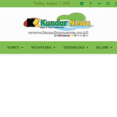
Friday, August 7, 2026
SUMUT
NUSANTARA
TEKNOLOGI
ISLAMI
Kundur
News