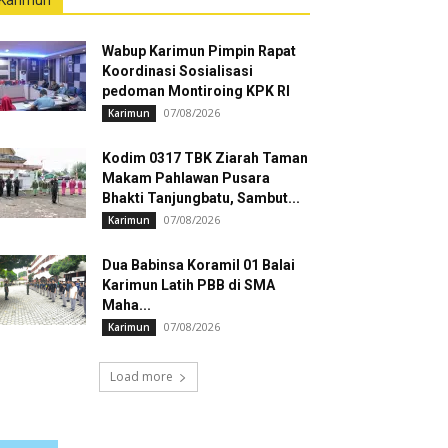
Karimun
Wabup Karimun Pimpin Rapat
Koordinasi Sosialisasi
pedoman Montiroing KPK RI
07/08/2026
Karimun
Kodim 0317 TBK Ziarah Taman
Makam Pahlawan Pusara
Bhakti Tanjungbatu, Sambut...
07/08/2026
Karimun
Dua Babinsa Koramil 01 Balai
Karimun Latih PBB di SMA
Maha...
07/08/2026
Karimun
Load more