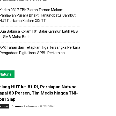
Kodim 0317 TBK Ziarah Taman Makam
Pahlawan Pusara Bhakti Tanjungbatu, Sambut
HUT Pertama Kodam XIX TT
Dua Babinsa Koramil 01 Balai Karimun Latih PBB
di SMA Maha Bodhi
KPK Tahan dan Tetapkan Tiga Tersangka Perkara
Pengadaan Digitalisasi SPBU Pertamina
Natuna
elang HUT ke-81 RI, Persiapan Natuna
apai 80 Persen, Tim Medis hingga TNI-
olri Siap
Dismon Rahman
-
07/08/2026
atuna