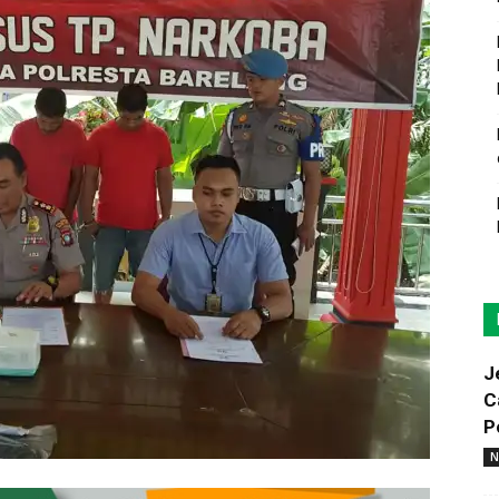
J
C
P
N