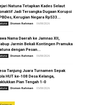
ejari Natuna Tetapkan Kades Selaut
onaktif Jadi Tersangka Dugaan Korupsi
PBDes, Kerugian Negara Rp533...
Dismon Rahman
-
06/08/2026
atuna
awa Nama Daerah ke Jamnas XII,
abup Jarmin Bekali Kontingen Pramuka
atuna dengan Pesan...
Dismon Rahman
-
06/08/2026
atuna
esa Tanjung Juara Turnamen Sepak
ola HUT ke-108 Desa Kelanga,
aklukkan Pian Tengah 1-0
Dismon Rahman
-
05/08/2026
atuna