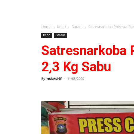
Home
Kepri
Batam
Satresnarkoba Polresta Ba
Kepri
Batam
Satresnarkoba 
2,3 Kg Sabu
By
redaksi-01
-
11/03/2020