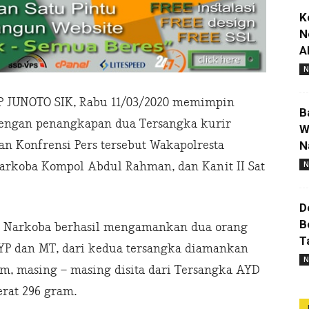
K
N
A
N
P JUNOTO SIK, Rabu 11/03/2020 memimpin
B
dengan penangkapan dua Tersangka kurir
W
an Konfrensi Pers tersebut Wakapolresta
N
N
Narkoba Kompol Abdul Rahman, dan Kanit II Sat
D
B
s Narkoba berhasil mengamankan dua orang
T
P dan MT, dari kedua tersangka diamankan
N
am, masing – masing disita dari Tersangka AYD
erat 296 gram.