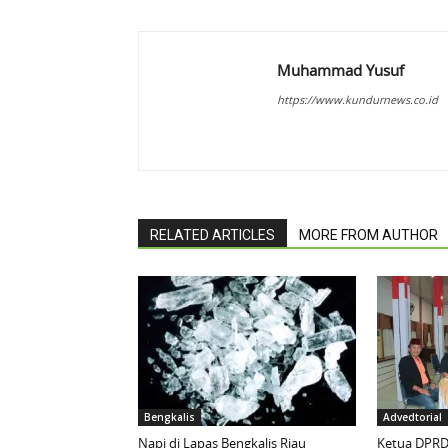
Muhammad Yusuf
https://www.kundurnews.co.id
RELATED ARTICLES
MORE FROM AUTHOR
Bengkalis
Advedtorial
Napi di Lapas Bengkalis Riau
Ketua DPRD 