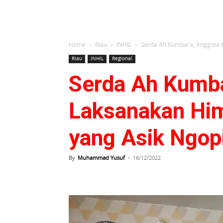
Home
Riau
INHIL
Serda Ah Kumbara, Anggota K
Riau
INHIL
Regional
Serda Ah Kumba
Laksanakan Him
yang Asik Ngop
By
Muhammad Yusuf
-
16/12/2022