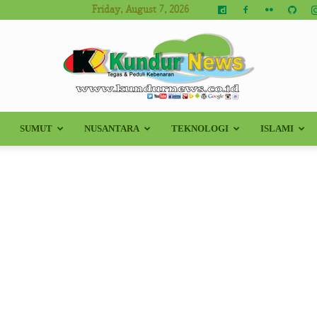
Friday, August 7, 2026
SUMUT
NUSANTARA
TEKNOLOGI
ISLAMI
Kundur
News