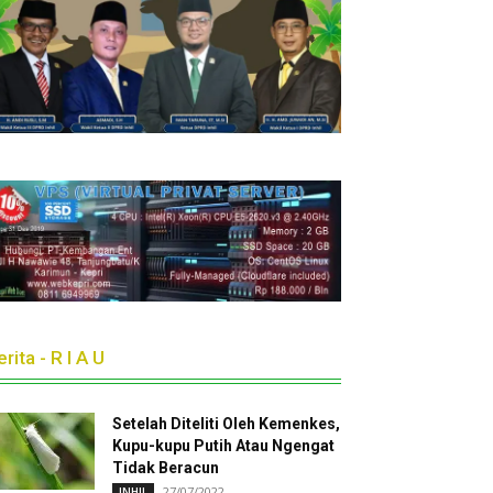
rita - R I A U
Setelah Diteliti Oleh Kemenkes,
Kupu-kupu Putih Atau Ngengat
Tidak Beracun
27/07/2022
INHIL