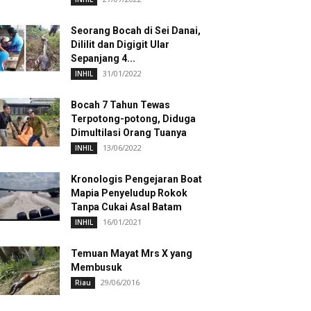
Seorang Bocah di Sei Danai,
Dililit dan Digigit Ular
Sepanjang 4...
31/01/2022
INHIL
Bocah 7 Tahun Tewas
Terpotong-potong, Diduga
Dimultilasi Orang Tuanya
13/06/2022
INHIL
Kronologis Pengejaran Boat
Mapia Penyeludup Rokok
Tanpa Cukai Asal Batam
16/01/2021
INHIL
Temuan Mayat Mrs X yang
Membusuk
29/06/2016
Riau