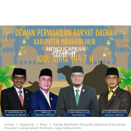
Home
Regional
Riau
Serda Marhalim Pasaribu Babinsa Kelurahan
Pusaran Laksanakan Komsos Jaga Silaturahmi