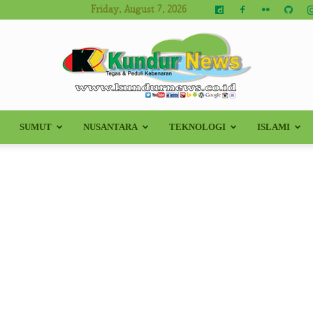
Friday, August 7, 2026
SUMUT
NUSANTARA
TEKNOLOGI
ISLAMI
Kundur
News