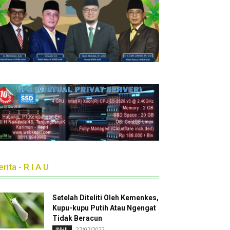
rita - R I A U
Setelah Diteliti Oleh Kemenkes,
Kupu-kupu Putih Atau Ngengat
Tidak Beracun
27/07/2022
INHIL