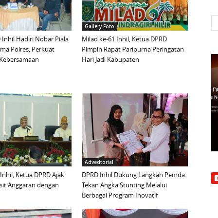
Gallery Foto
Inhil Hadiri Nobar Piala
Milad ke-61 Inhil, Ketua DPRD
ma Polres, Perkuat
Pimpin Rapat Paripurna Peringatan
n Kebersamaan
Hari Jadi Kabupaten
Advedtorial
 Inhil, Ketua DPRD Ajak
DPRD Inhil Dukung Langkah Pemda
sit Anggaran dengan
Tekan Angka Stunting Melalui
Berbagai Program Inovatif