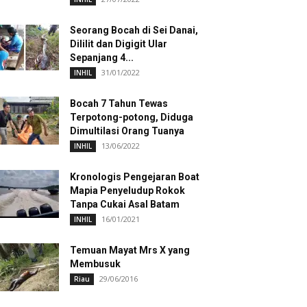
Seorang Bocah di Sei Danai,
Dililit dan Digigit Ular
Sepanjang 4...
31/01/2022
INHIL
Bocah 7 Tahun Tewas
Terpotong-potong, Diduga
Dimultilasi Orang Tuanya
13/06/2022
INHIL
Kronologis Pengejaran Boat
Mapia Penyeludup Rokok
Tanpa Cukai Asal Batam
16/01/2021
INHIL
Temuan Mayat Mrs X yang
Membusuk
29/06/2016
Riau