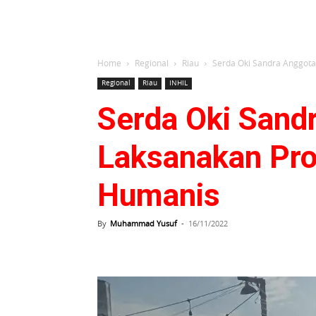
Home
Regional
Riau
Serda Oki Sandra Anggot
Regional
Riau
INHIL
Serda Oki Sand
Laksanakan Pro
Humanis
By
Muhammad Yusuf
-
16/11/2022