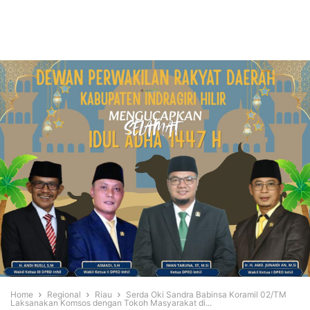
Home
Regional
Riau
Serda Oki Sandra Babinsa Koramil 02/TM
Laksanakan Komsos dengan Tokoh Masyarakat di...